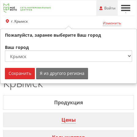
Перейти
-
Войти
-
-
к
основной
г. Крымск
Изменить
информации
Пожалуйста, заранее выберите Ваш город
+79180530707
Обратный звонок
Ваш город
Печать чертежей г.
Сохранить
Я из другого региона
Крымск
Продукция
Цены