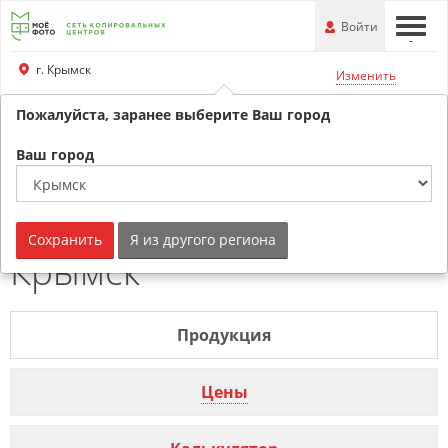
Перейти
-
Войти
-
-
к
основной
г. Крымск
Изменить
информации
Пожалуйста, заранее выберите Ваш город
+79180530707
Обратный звонок
Ваш город
Круглые стикеры г.
Сохранить
Я из другого региона
Крымск
Продукция
Цены