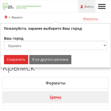
Перейти
-
Войти
-
-
к
основной
г. Крымск
Изменить
информации
Пожалуйста, заранее выберите Ваш город
+79180530707
Обратный звонок
Ваш город
Печать на пленке г.
Сохранить
Я из другого региона
Крымск
Форматы
Цены