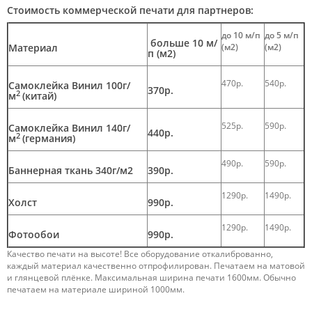
Стоимость коммерческой печати для партнеров:
до 10 м/п
до 5 м/п
больше 10 м/
Материал
(м2)
(м2)
п (м2)
470р.
540р.
Самоклейка Винил 100г/
370р.
2
м
(китай)
525р.
590р.
Самоклейка Винил 140г/
440р.
2
м
(германия)
490р.
590р.
Баннерная ткань 340г/м2
390р.
1290р.
1490р.
Холст
990р.
1290р.
1490р.
Фотообои
990р.
Качество печати на высоте! Все оборудование откалиброванно,
каждый материал качественно отпрофилирован. Печатаем на матовой
и глянцевой плёнке. Максимальная ширина печати 1600мм. Обычно
печатаем на материале шириной 1000мм.