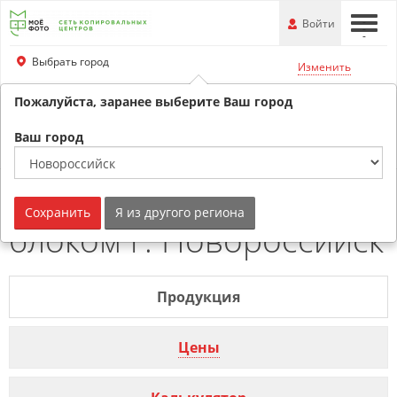
Перейти
-
Войти
-
-
к
основной
Выбрать город
Изменить
информации
Пожалуйста, заранее выберите Ваш город
+79180530707
Обратный звонок
Ваш город
Календари настенные с
Сохранить
Я из другого региона
блоком г. Новороссийск
Продукция
Цены