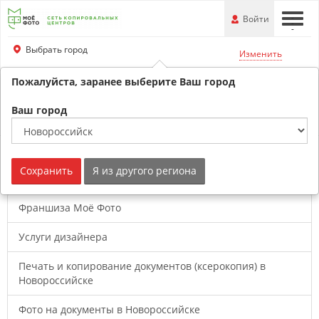
Перейти
-
Войти
-
-
к
основной
Выбрать город
Изменить
информации
Пожалуйста, заранее выберите Ваш город
+79180530707
Обратный звонок
Ваш город
Услуги фотоцентра
Сохранить
Я из другого региона
Франшиза Моё Фото
Услуги дизайнера
Печать и копирование документов (ксерокопия) в
Новороссийске
Фото на документы в Новороссийске