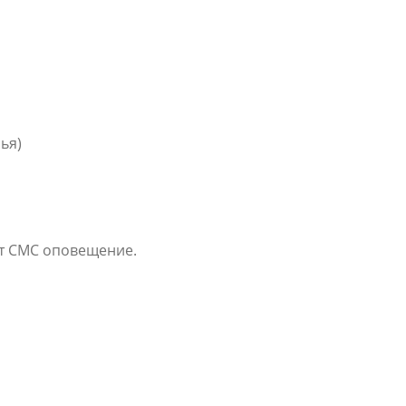
ья)
ют СМС оповещение.