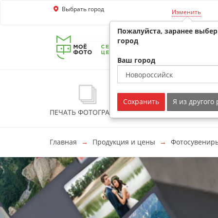
Выбрать город
Перейти к основной информации
Изменить
Пожалуйста, заранее выбе
город
Ваш город
Сохранить
Я из другого
ПЕЧАТЬ ФОТОГРАФИЙ
ФОТОКНИГИ
ФО
Главная
Продукция и цены
Фотосувенир