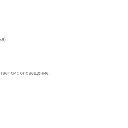
ья)
отает смс оповещение.