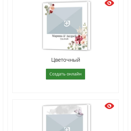
Цветочный
Создать онлайн