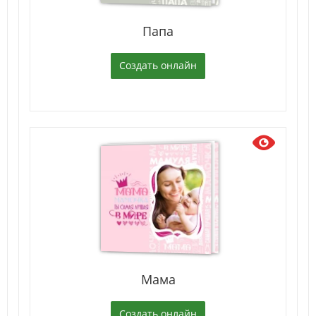
Папа
Создать онлайн
Мама
Создать онлайн