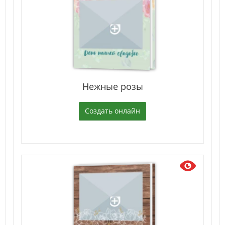
Нежные розы
Создать онлайн