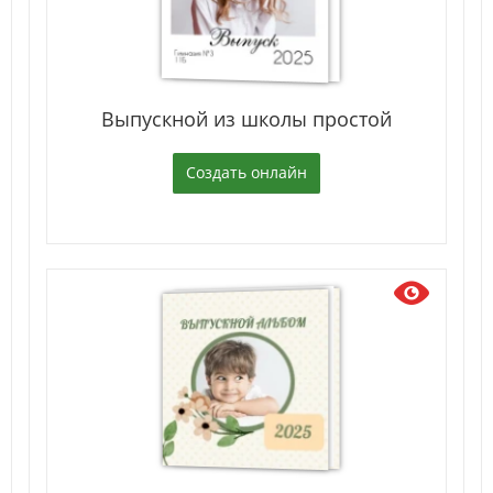
Выпускной из школы простой
Создать онлайн