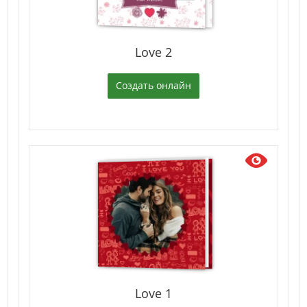
Love 2
Создать онлайн
Love 1