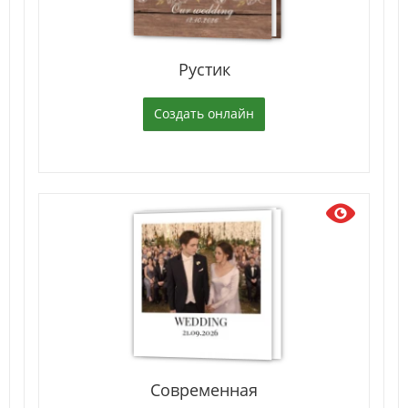
Рустик
Создать онлайн
Современная