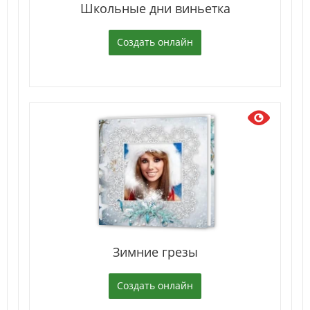
Школьные дни виньетка
Создать онлайн
Зимние грезы
Создать онлайн