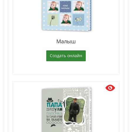
Малыш
Создать онлайн