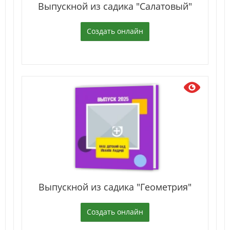
Выпускной из садика "Салатовый"
Создать онлайн
Выпускной из садика "Геометрия"
Создать онлайн