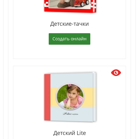
Детские-тачки
Создать онлайн
Детский Lite