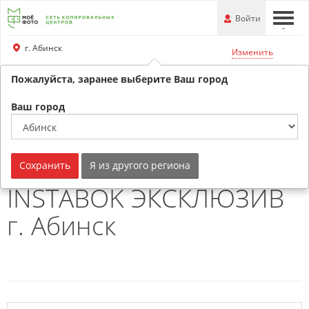
Перейти
-
Войти
-
-
к
основной
г. Абинск
Изменить
информации
Пожалуйста, заранее выберите Ваш город
+79180530707
Обратный звонок
Ваш город
INSTABOK ЭКСКЛЮЗИВ
Сохранить
Я из другого региона
INSTABOK ЭКСКЛЮЗИВ
г. Абинск