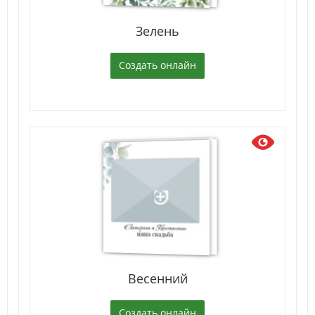
Зелень
Создать онлайн
Весенний
Создать онлайн