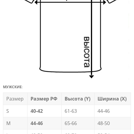
МУЖСКИЕ
:
Размер
Размер РФ
Высота (Y)
Ширина (X)
S
40-42
61-63
44-46
M
44-46
65-66
48-50