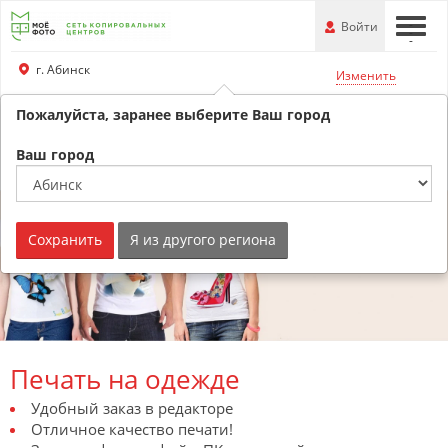
Перейти
-
Войти
-
-
к
основной
г. Абинск
Изменить
информации
Пожалуйста, заранее выберите Ваш город
+79180530707
Обратный звонок
Ваш город
Сохранить
Я из другого региона
Печать на одежде
Удобный заказ в редакторе
Отличное качество печати!