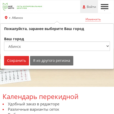
Перейти
-
Войти
-
-
к
основной
г. Абинск
Изменить
информации
Пожалуйста, заранее выберите Ваш город
+79180530707
Ваш город
Обратный звонок
Сохранить
Я из другого региона
Календарь перекидной
Удобный заказ в редакторе
Различные варианты сеток