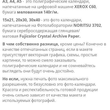
А3, А4, А5
- это полиграфические календари,
напечатанные на цифровой машине
XEROX C60
,
бумага
мелованная 140г/м.
15х21, 20х30, 30х40
- это фото календари,
напечатанные на Фотолаборатории
NORITSU 3702
,
бумага серебросодержащая глянцевая/
матовая
Fujicolor Crystal Archive Paper.
В чем собственно разница,
кроме цены? Конечно в
качестве отпечатанных страниц, если в макете
присутствует векторная графика, схемы, простые
картинки, то можно смело заказывать
полиграфические календари и не сомневайтесь
выглядеть они будут очень достойно.
Но если,
нужна печать фото максимального
разрешения, то безусловно это фото-календари.
Красота и респектабельность готовой продукции
очень сильно зависит от качества макета и
используемых фотографий.