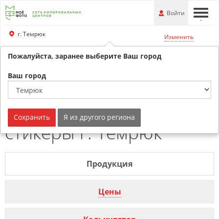
Перейти
-
Войти
-
-
к
основной
г. Темрюк
Изменить
информации
Пожалуйста, заранее выберите Ваш город
+79180530707
Обратный звонок
Ваш город
Прямоугольные
Сохранить
Я из другого региона
стикеры г. Темрюк
Продукция
Цены