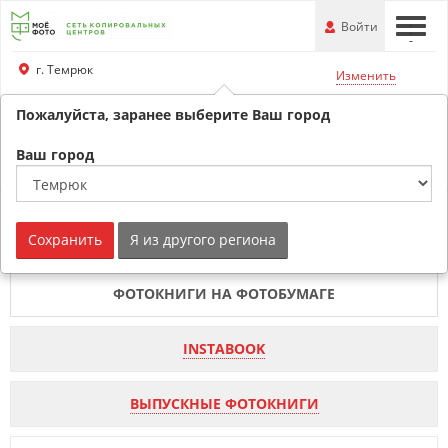
Перейти
-
Войти
-
-
к
основной
г. Темрюк
Изменить
информации
Пожалуйста, заранее выберите Ваш город
+79180530707
Обратный звонок
Ваш город
Печать фотокниг
Сохранить
Я из другого региона
ФОТОКНИГИ НА ФОТОБУМАГЕ
INSTABOOK
ВЫПУСКНЫЕ ФОТОКНИГИ