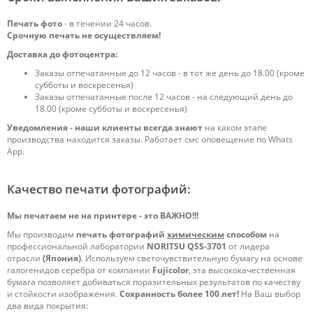
Печать фото
- в течении 24 часов.
Срочную печать не осуществляем!
Доставка до фотоцентра:
Заказы отпечатанные до 12 часов - в тот же день до 18.00 (кроме
субботы и воскресенья)
Заказы отпечатанные после 12 часов - на следующий день до
18.00 (кроме субботы и воскресенья)
Уведомления - наши клиенты всегда знают
на каком этапе
производства находится заказы. Работает смс оповещение по Whats
App.
Качество печати фотографий:
Мы печатаем не на принтере - это ВАЖНО!!!
Мы производим
печать фотографий
химическим
способом
на
профессиональной лаборатории
NORITSU QSS-3701
от лидера
отрасли
(Япония)
. Используем светочувствительную бумагу на основе
галогенидов серебра от компании
Fujicolor
, эта высококачественная
бумага позволяет добиваться поразительных результатов по качеству
и стойкости изображения.
Сохранность более 100 лет!
На Ваш выбор
два вида покрытия: