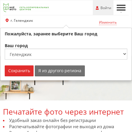
Перейти
-
Войти
-
-
к
основной
г. Геленджик
Изменить
информации
Пожалуйста, заранее выберите Ваш город
+79180530707
Обратный звонок
Ваш город
Сохранить
Я из другого региона
Печатайте фото через интернет
Удобный заказ онлайн без регистрации
Распечатывайте фотографии не выходя из дома