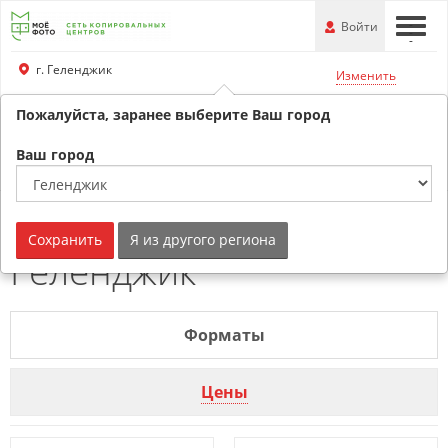
Перейти
-
Войти
-
-
к
основной
г. Геленджик
Изменить
информации
Пожалуйста, заранее выберите Ваш город
+79180530707
Обратный звонок
Ваш город
Печать на пленке г.
Сохранить
Я из другого региона
Геленджик
Форматы
Цены