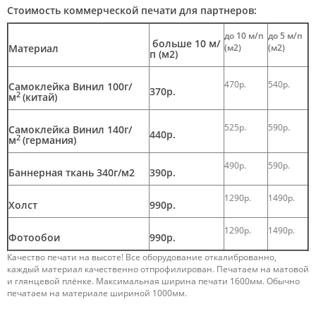
Стоимость коммерческой печати для партнеров:
до 10 м/п
до 5 м/п
больше 10 м/
Материал
(м2)
(м2)
п (м2)
470р.
540р.
Самоклейка Винил 100г/
370р.
2
м
(китай)
525р.
590р.
Самоклейка Винил 140г/
440р.
2
м
(германия)
490р.
590р.
Баннерная ткань 340г/м2
390р.
1290р.
1490р.
Холст
990р.
1290р.
1490р.
Фотообои
990р.
Качество печати на высоте! Все оборудование откалиброванно,
каждый материал качественно отпрофилирован. Печатаем на матовой
и глянцевой плёнке. Максимальная ширина печати 1600мм. Обычно
печатаем на материале шириной 1000мм.