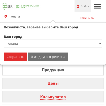
Перейти
-
Войти
-
-
к
основной
г. Анапа
Изменить
информации
Пожалуйста, заранее выберите Ваш город
+79180530707
Обратный звонок
Ваш город
Фотокарточки г. Анапа
Сохранить
Я из другого региона
Продукция
Цены
Калькулятор